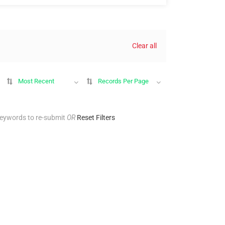
Clear all
Most Recent
Records Per Page
keywords to re-submit
OR
Reset Filters