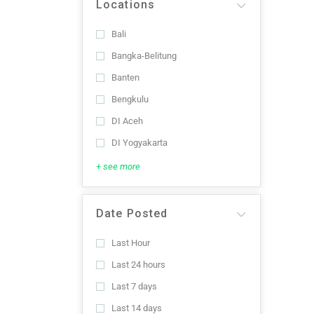
Locations
Bali
Bangka-Belitung
Banten
Bengkulu
DI Aceh
DI Yogyakarta
+ see more
Date Posted
Last Hour
Last 24 hours
Last 7 days
Last 14 days