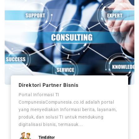
Direktori Partner Bisnis
Portal Informasi TI
CompunesiaCompunesia.co.id adalah portal
yang menyediakan Informasi berita, layanam,
produk, dan solusi TI untuk mendukung
digitalisasi bisnis, termasuk...
TimEditor