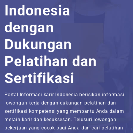
Indonesia
Jawa Tengah
Freelance
Jadwal Training Non-IT
Sales & Marketing
Pelatihan Komputer
Sertifikasi NetCampus
Inilah Kami
dengan
Yogyakarta
Magang
Customer Service
Bimbingan Psikotest &
Berita & Artikel
Wawancara
Dukungan
Jawa Timur
Manajemen
FAQ’S
Pelatihan dan
Bali
Kepemimpinan
Direktori Jasa Konsultasi dan
Asesmen TI
Sertifikasi
Direktori Produk dan Layanan TI
Direktori Partner Bisnis
Portal Informasi karir Indonesia berisikan informasi
lowongan kerja dengan dukungan pelatihan dan
Kontak
sertifikasi kompetensi yang membantu Anda dalam
meraih karir dan kesuksesan. Telusuri lowongan
#
pekerjaan yang cocok bagi Anda dan cari pelatihan