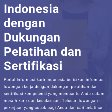
Indonesia
Jawa Tengah
Freelance
Jadwal Training Non-IT
Sales & Marketing
Pelatihan Komputer
Sertifikasi NetCampus
Inilah Kami
dengan
Yogyakarta
Magang
Customer Service
Bimbingan Psikotest &
Berita & Artikel
Wawancara
Dukungan
Jawa Timur
Manajemen
FAQ’S
Pelatihan dan
Bali
Kepemimpinan
Direktori Jasa Konsultasi dan
Asesmen TI
Sertifikasi
Direktori Produk dan Layanan TI
Direktori Partner Bisnis
Portal Informasi karir Indonesia berisikan informasi
lowongan kerja dengan dukungan pelatihan dan
Kontak
sertifikasi kompetensi yang membantu Anda dalam
meraih karir dan kesuksesan. Telusuri lowongan
#
pekerjaan yang cocok bagi Anda dan cari pelatihan