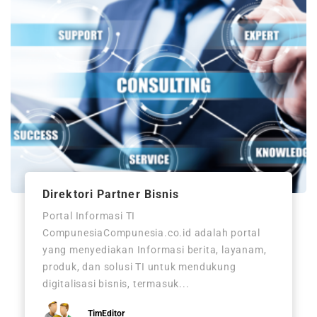
Direktori Partner Bisnis
Portal Informasi TI
CompunesiaCompunesia.co.id adalah portal
yang menyediakan Informasi berita, layanam,
produk, dan solusi TI untuk mendukung
digitalisasi bisnis, termasuk...
TimEditor