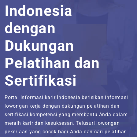
Indonesia
Jawa Tengah
Freelance
Jadwal Training Non-IT
Sales & Marketing
Pelatihan Komputer
Sertifikasi NetCampus
Inilah Kami
dengan
Yogyakarta
Magang
Customer Service
Bimbingan Psikotest &
Berita & Artikel
Wawancara
Dukungan
Jawa Timur
Manajemen
FAQ’S
Pelatihan dan
Bali
Kepemimpinan
Direktori Jasa Konsultasi dan
Asesmen TI
Sertifikasi
Direktori Produk dan Layanan TI
Direktori Partner Bisnis
Portal Informasi karir Indonesia berisikan informasi
lowongan kerja dengan dukungan pelatihan dan
Kontak
sertifikasi kompetensi yang membantu Anda dalam
meraih karir dan kesuksesan. Telusuri lowongan
#
pekerjaan yang cocok bagi Anda dan cari pelatihan