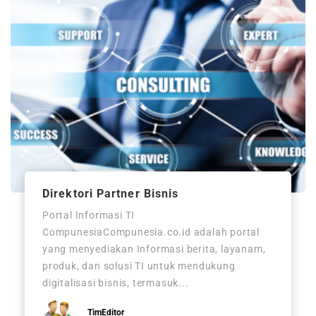
Direktori Partner Bisnis
Portal Informasi TI
CompunesiaCompunesia.co.id adalah portal
yang menyediakan Informasi berita, layanam,
produk, dan solusi TI untuk mendukung
digitalisasi bisnis, termasuk...
TimEditor