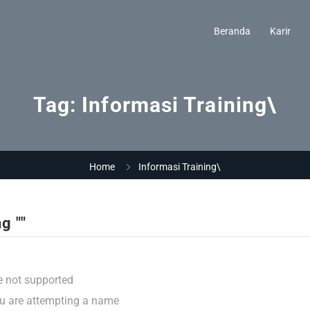
Beranda
Karir
Tag:
Informasi Training\
Home
Informasi Training\
g ""
e not supported
ou are attempting a name