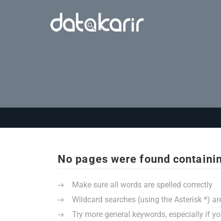
No pages were found containin
Make sure all words are spelled correctly
Wildcard searches (using the Asterisk *) ar
Try more general keywords, especially if y