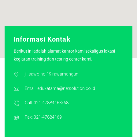
Jawa Tengah
Freelance
Jadwal Training Non-IT
Sales & Marketing
Pelatihan Komputer
Sertifikasi NetCampus
Inilah Kami
Yogyakarta
Magang
Customer Service
Bimbingan Psikotest &
Berita & Artikel
Wawancara
Informasi Kontak
Jawa Timur
Manajemen
FAQ’S
Berikut ini adalah alamat kantor kami sekaligus lokasi
kegiatan training dan testing center kami.
Bali
Kepemimpinan
Direktori Jasa Konsultasi dan
Asesmen TI
jl. sawo no.19 rawamangun
Direktori Produk dan Layanan TI
Email:
edukatama@netsolution.co.id
Direktori Partner Bisnis
Call: 021-47884163/68
Kontak
Fax: 021-47884169
#