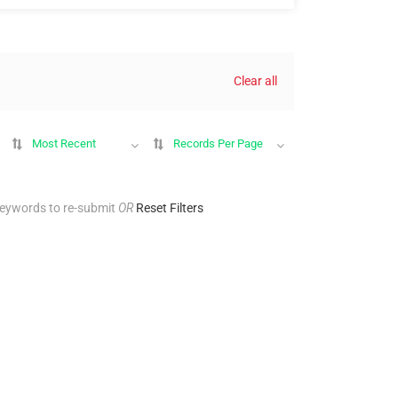
Clear all
Most Recent
Records Per Page
keywords to re-submit
OR
Reset Filters