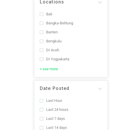
Locations
Bali
Bangka-Belitung
Banten
Bengkulu
DI Aceh
DI Yogyakarta
+ see more
Date Posted
Last Hour
Last 24 hours
Last 7 days
Last 14 days