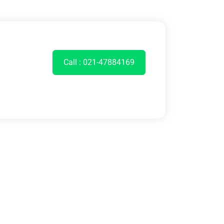
Call : 021-47884169