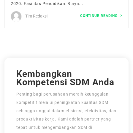
2020. Fasilitas Pendidikan: Biaya...
Tentang Kami
CONTINUE READING
Tim Redaksi
Maintenance Mode
Post New Job
Paket Layanan
CV Packages
Kembangkan
Kompetensi SDM Anda
Job Packages
Penting bagi perusahaan meraih keunggulan
kompetitif melalui peningkatan kualitas SDM
sehingga unggul dalam efisiensi, efektivitas, dan
produktivitas kerja. Kami adalah partner yang
tepat untuk mengembangkan SDM di