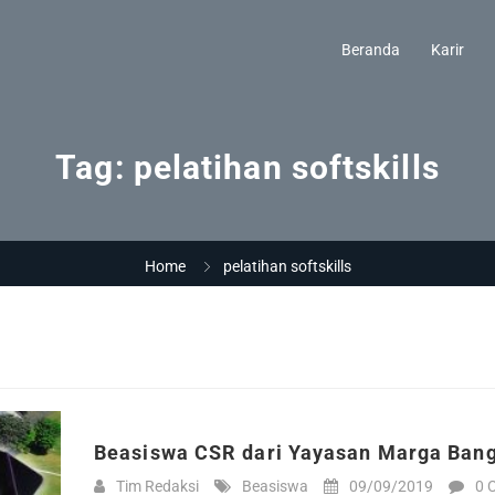
Beranda
Karir
Tag:
pelatihan softskills
Home
pelatihan softskills
ls
Beasiswa CSR dari Yayasan Marga Ban
Tim Redaksi
Beasiswa
09/09/2019
0 