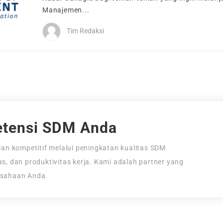
Manajemen...
Tim Redaksi
tensi SDM Anda
an kompetitif melalui peningkatan kualitas SDM
tas, dan produktivitas kerja. Kami adalah partner yang
usahaan Anda.