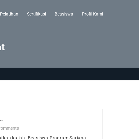
Pelatihan
Sertifikasi
Beasiswa
Profil Kami
t
..
Comments
utkan kuliah. Beasiswa Program Sarjana