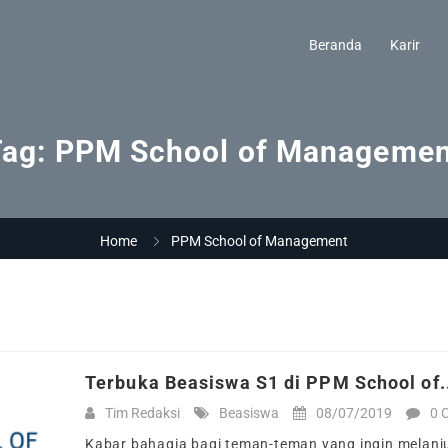
Beranda
Karir
Tag:
PPM School of Managemen
Home
PPM School of Management
anagement
Terbuka Beasiswa S1 di PPM School of.
Tim Redaksi
Beasiswa
08/07/2019
0 
Kabar bahagia bagi teman-teman yang ingin melanj