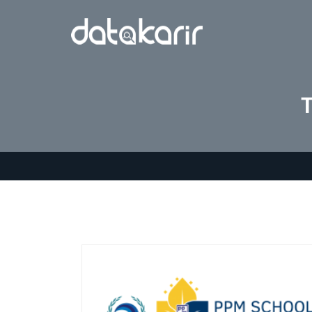
Tag:
PPM School of M