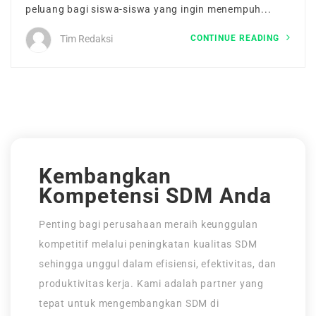
peluang bagi siswa-siswa yang ingin menempuh...
Tentang Kami
CONTINUE READING
Tim Redaksi
Maintenance Mode
Post New Job
Paket Layanan
CV Packages
Kembangkan
Kompetensi SDM Anda
Job Packages
Penting bagi perusahaan meraih keunggulan
kompetitif melalui peningkatan kualitas SDM
sehingga unggul dalam efisiensi, efektivitas, dan
produktivitas kerja. Kami adalah partner yang
tepat untuk mengembangkan SDM di