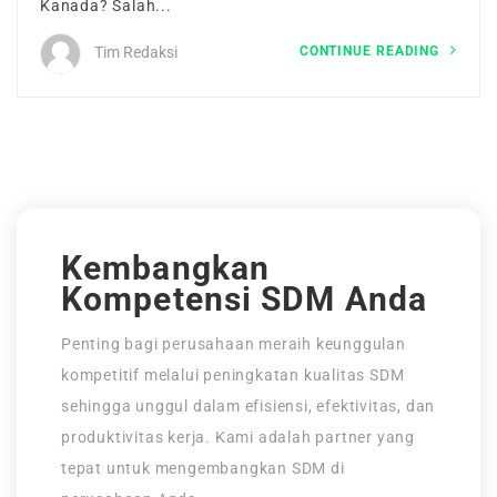
Kanada? Salah...
Tentang Kami
CONTINUE READING
Tim Redaksi
Maintenance Mode
Post New Job
Paket Layanan
CV Packages
Kembangkan
Kompetensi SDM Anda
Job Packages
Penting bagi perusahaan meraih keunggulan
kompetitif melalui peningkatan kualitas SDM
sehingga unggul dalam efisiensi, efektivitas, dan
produktivitas kerja. Kami adalah partner yang
tepat untuk mengembangkan SDM di