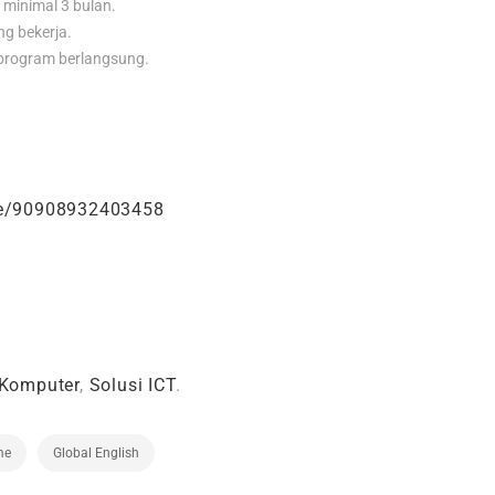
 minimal 3 bulan.
ng bekerja.
 program berlangsung.
.me/90908932403458
 Komputer
,
Solusi ICT
.
me
Global English