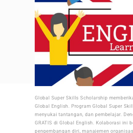
Global Super Skills Scholarship membe
Global English. Program Global Super Skil
menyukai tantangan, dan pembelajar. Deng
GRATIS di Global English. Kolaborasi ini
pengembangan diri, manajemen organisasi,