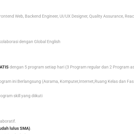
rontend Web, Backend Engineer, UI/UX Designer, Quality Assurance, Reac
rkolaborasi dengan Global English
ATIS
dengan 5 program setiap hari (3 Program regular dan 2 Program 
ram ini Berlangsung (Asrama, Komputer,Internet,Ruang Kelas dan Fasi
ogram skill yang diikuti
aboratif.
udah lulus SMA)
.