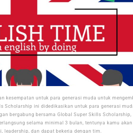
rikan kesempatan untuk para generasi muda untuk men
ls Scholarship ini didedikasikan untuk para generasi muda
an bergabung bersama Global Super Skills Scholarship, 
 berlangsung selama minimal 3 bulan, tentunya kamu aka
 leadership, dan dapat bekerja dengan tim.