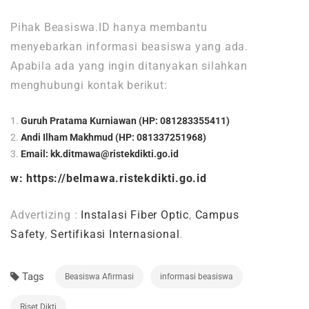
Pihak Beasiswa.ID hanya membantu
menyebarkan informasi beasiswa yang ada.
Apabila ada yang ingin ditanyakan silahkan
menghubungi kontak berikut:
Guruh Pratama Kurniawan (HP: 081283355411)
Andi Ilham Makhmud (HP: 081337251968)
Email:
kk.ditmawa@ristekdikti.go.id
w:
https://belmawa.ristekdikti.go.id
Advertizing :
Instalasi Fiber Optic
,
Campus
Safety
,
Sertifikasi Internasional
.
Tags
Beasiswa Afirmasi
informasi beasiswa
Riset Dikti