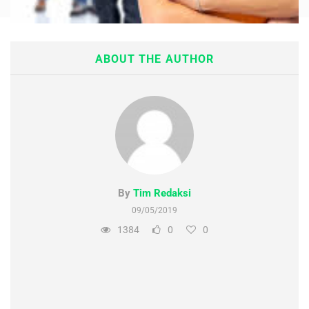
Tentang Kami
Maintenance Mode
ABOUT THE AUTHOR
Post New Job
Paket Layanan
CV Packages
Job Packages
By
Tim Redaksi
09/05/2019
1384
0
0