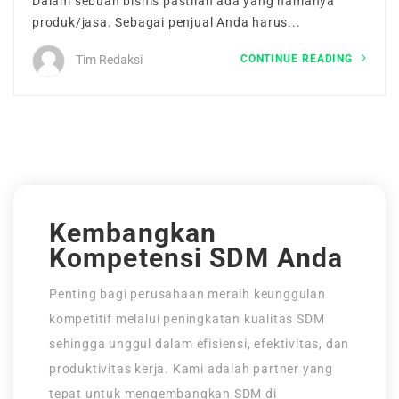
Dalam sebuah bisnis pastilah ada yang namanya
Tentang Kami
produk/jasa. Sebagai penjual Anda harus...
CONTINUE READING
Tim Redaksi
Maintenance Mode
Post New Job
Paket Layanan
CV Packages
Kembangkan
Job Packages
Kompetensi SDM Anda
Penting bagi perusahaan meraih keunggulan
kompetitif melalui peningkatan kualitas SDM
sehingga unggul dalam efisiensi, efektivitas, dan
produktivitas kerja. Kami adalah partner yang
tepat untuk mengembangkan SDM di