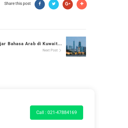
Share this post
jar Bahasa Arab di Kuwait...
Next Post
Call : 021-47884169