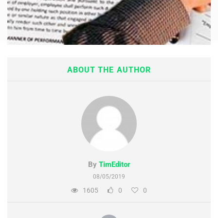
Tentang Kami
Maintenance Mode
Post New Job
ABOUT THE AUTHOR
Paket Layanan
CV Packages
Job Packages
By
TimEditor
08/05/2019
1605
0
0