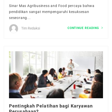
Tentang Kami
Sinar Mas Agribusiness and Food percaya bahwa
pendidikan sangat mempengaruhi kesuksesan
seseorang...
Maintenance Mode
CONTINUE READING
Tim Redaksi
Post New Job
Paket Layanan
CV Packages
Job Packages
Pentingkah Pelatihan bagi Karyawan
Perusahaan?